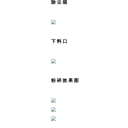
除 尘 箱
下 料 口
粉 碎 效 果 图