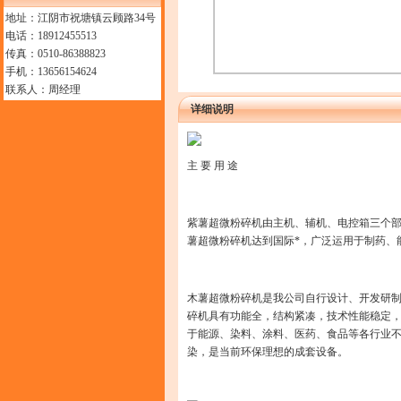
地址：江阴市祝塘镇云顾路34号
电话：18912455513
传真：0510-86388823
手机：13656154624
联系人：周经理
详细说明
主 要 用 途
紫薯超微粉碎机由主机、辅机、电控箱三个部
薯超微粉碎机达到国际*，广泛运用于制药、
木薯超微粉碎机是我公司自行设计、开发研
碎机具有功能全，结构紧凑，技术性能稳定，
于能源、染料、涂料、医药、食品等各行业
染，是当前环保理想的成套设备。