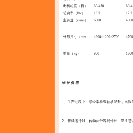
出料粒度（目）
80-450
80-4
总功率（kw）
13.5
17.5
主转速（r/min）
6000
4800
外形尺寸（mm）
4200×1200×2700
470
重量（kg）
950
1300
维 护 保 养
1、生产过程中，须经常检查轴承温升，当温
2、新机运行时，传动皮带容易仲长，应注意