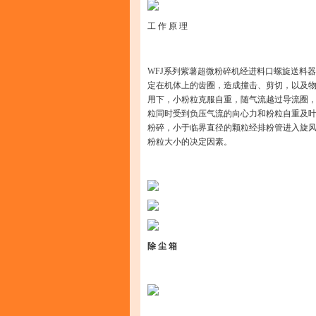
工 作 原 理
WFJ系列紫薯超微粉碎机经进料口螺旋送料
定在机体上的齿圈，造成撞击、剪切，以及
用下，小粉粒克服自重，随气流越过导流圈
粒同时受到负压气流的向心力和粉粒自重及
粉碎，小于临界直径的颗粒经排粉管进入旋
粉粒大小的决定因素。
除 尘 箱