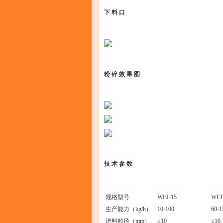
下 料 口
粉 碎 效 果 图
技 术 参 数
规格型号
WFJ-15
WFJ
生产能力（kg/h）
10-100
60-1
进料粒径（mm）
≤10
≤10